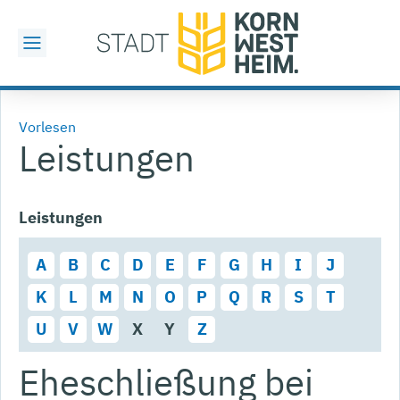
Vorlesen
Leistungen
Leistungen
A
B
C
D
E
F
G
H
I
J
K
L
M
N
O
P
Q
R
S
T
U
V
W
X
Y
Z
Eheschließung bei