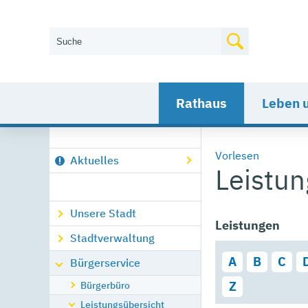
Wie können wir Ihnen helfen?
Rathaus
Leben 
Vorlesen
Aktuelles
Leistu
Unsere Stadt
Leistungen
Stadtverwaltung
A
B
C
Bürgerservice
Bürgerbüro
Z
Leistungsübersicht