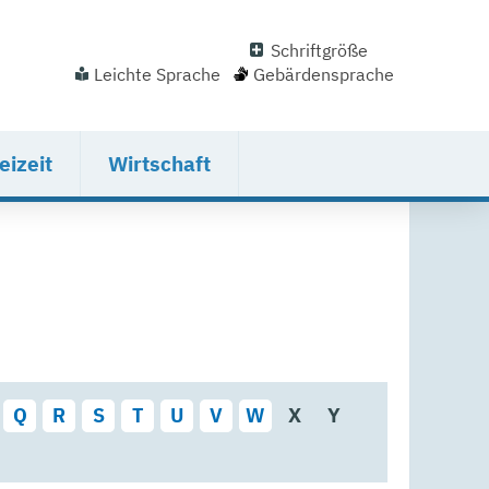
Schriftgröße
Leichte Sprache
Gebärdensprache
eizeit
Wirtschaft
Q
R
S
T
U
V
W
X
Y