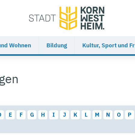
und Wohnen
Bildung
Kultur, Sport und Fr
ngen
D
E
F
G
H
I
J
K
L
M
N
O
P