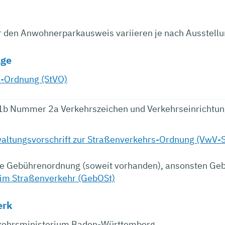
r den Anwohnerparkausweis variieren je nach Ausstell
age
-Ordnung (StVO)
 1b Nummer 2a Verkehrszeichen und Verkehrseinrichtu
altungsvorschrift zur Straßenverkehrs-Ordnung (VwV-
che Gebührenordnung (soweit vorhanden), ansonsten 
im Straßenverkehr (GebOSt)
erk
kehrsministerium Baden-Württemberg