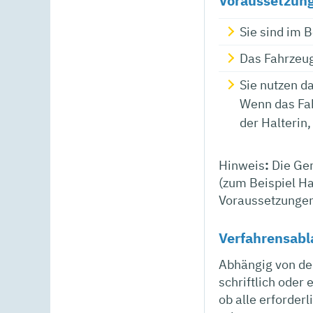
Voraussetzun
Sie sind im 
Das Fahrzeug
Sie nutzen d
Wenn das Fah
der Halterin
Hinweis
:
Die Gem
(zum Beispiel Ha
Voraussetzungen
Verfahrensabl
Abhängig von de
schriftlich oder
ob alle erforder