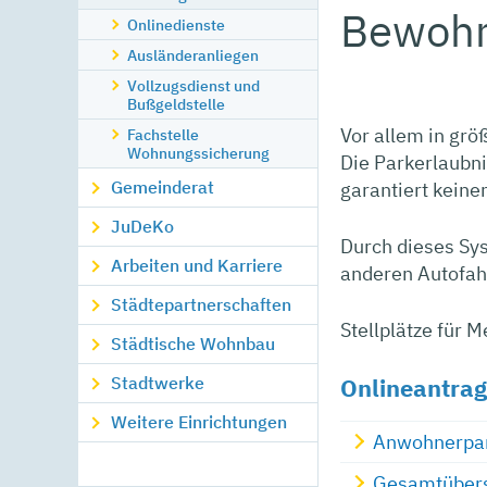
Bewohn
Onlinedienste
Ausländeranliegen
Vollzugsdienst und
Bußgeldstelle
Vor allem in gr
Fachstelle
Wohnungssicherung
Die Parkerlaubn
Gemeinderat
garantiert keinen
JuDeKo
Durch dieses Sy
Arbeiten und Karriere
anderen Autofah
Städtepartnerschaften
Stellplätze für
Städtische Wohnbau
Onlineantrag
Stadtwerke
Weitere Einrichtungen
Anwohnerpar
Gesamtübers