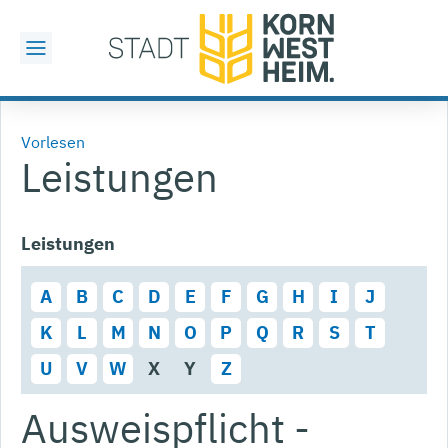
Vorlesen
Leistungen
Leistungen
A
B
C
D
E
F
G
H
I
J
K
L
M
N
O
P
Q
R
S
T
U
V
W
X
Y
Z
Ausweispflicht -