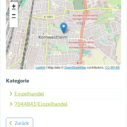
+
−
Leaflet
| Map data ©
OpenStreetMap
contributors,
CC-BY-SA
Kategorie
Einzelhandel
7044841|Einzelhandel
Zurück