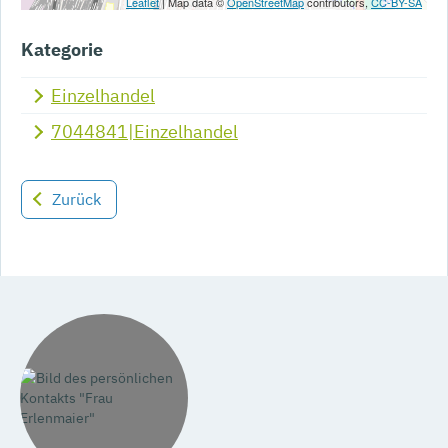
Leaflet
| Map data ©
OpenStreetMap
contributors,
CC-BY-SA
Kategorie
Einzelhandel
7044841|Einzelhandel
Zurück