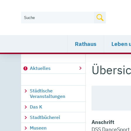
Wie können wir Ihnen helfen?
Rathaus
Leben 
Übersic
Aktuelles
Städtische
Veranstaltungen
Das K
Stadtbücherei
Anschrift
Museen
DSS DanceSport 