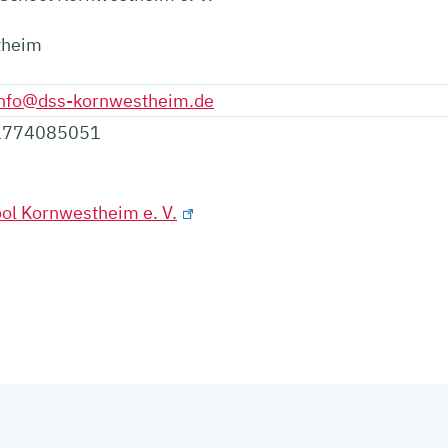
theim
info@dss-kornwestheim.de
1774085051
ol Kornwestheim e. V.