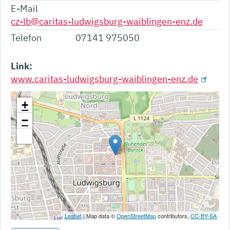
E-Mail
cz-lb@caritas-ludwigsburg-waiblingen-enz.de
Telefon
07141 975050
Link:
www.caritas-ludwigsburg-waiblingen-enz.de
+
−
Leaflet
| Map data ©
OpenStreetMap
contributors,
CC-BY-SA