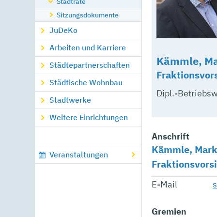
Stadträte
Sitzungsdokumente
JuDeKo
Arbeiten und Karriere
Kämmle, Mar
Städtepartnerschaften
Fraktionsvor
Städtische Wohnbau
Dipl.-Betriebsw
Stadtwerke
Weitere Einrichtungen
Anschrift
Kämmle, Marku
Veranstaltungen
Fraktionsvors
E-Mail
Gremien