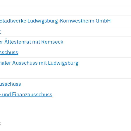
t Stadtwerke Ludwigsburg-Kornwestheim GmbH
t
 Ältestenrat mit Remseck
sschuss
aler Ausschuss mit Ludwigsburg
usschuss
- und Finanzausschuss
: