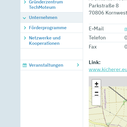
Gründerzentrum
Parkstraße 8
TechMoteum
70806
Kornwes
Unternehmen
Förderprogramme
E-Mail
m
Telefon
Netzwerke und
Kooperationen
Fax
Link:
Veranstaltungen
www.kicherer.e
+
−