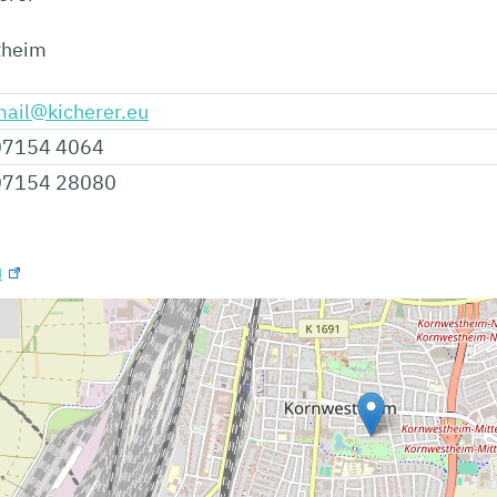
theim
ail@kicherer.eu
07154 4064
07154 28080
u