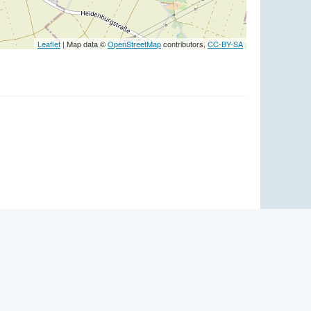
Leaflet
| Map data ©
OpenStreetMap
contributors,
CC-BY-SA